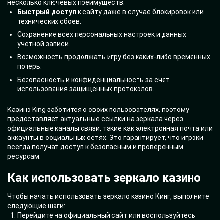
несколько ключевых преимуществ:
Быстрый доступ
к сайту даже в случае блокировок или
технических сбоев.
Сохранение всех персональных настроек и данных
учетной записи.
Возможность продолжать игру без каких-либо временных
потерь.
Безопасность и конфиденциальность за счет
использования защищенных протоколов.
Казино King заботится о своих пользователях, поэтому
предоставляет актуальные ссылки на зеркала через
официальные каналы связи, такие как электронная почта или
аккаунты в социальных сетях. Это гарантирует, что игроки
всегда получат доступ к безопасным и проверенным
ресурсам.
Как использовать зеркало казино
Чтобы начать использовать зеркало казино Кинг, выполните
следующие шаги:
Перейдите на официальный сайт или воспользуйтесь