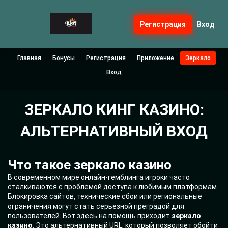
Регистрация
Вход
Главная
Бонусы
Регистрация
Приложение
Зеркало
Вход
ЗЕРКАЛО КИНГ КАЗИНО:
АЛЬТЕРНАТИВНЫЙ ВХОД
Что такое зеркало казино
В современном мире онлайн-гемблинга игроки часто
сталкиваются с проблемой доступа к любимым платформам.
Блокировка сайтов, технические сбои или региональные
ограничения могут стать серьезной преградой для
пользователей. Вот здесь на помощь приходит
зеркало
казино
. Это альтернативный URL, который позволяет обойти