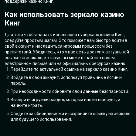
поддержки казино Кинг.
Как использовать зеркало казино
Кинг
Для того чтобы начать использовать зеркало казино Кинг,
следуйте простым шагам. Это поможет вам быстро войти в
свой аккаунт и насладиться игровым процессом без
препятствий. Убедитесь, что у вас есть доступ к актуальной
ссылке на зеркало, которую вы можете найти в своем
электронном письме или на официальных ресурсах казино.
Перейдите по актуальной ссылке на зеркало казино Кинг.
Войдите в свой аккаунт, используя привычные логин и
пароль.
При необходимости обновите свои данные безопасности.
Выберите игру или раздел, который вас интересует, и
начните играть.
Следите за обновлениями и сохраняйте ссылку на зеркало
для будущего использования.