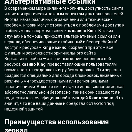
Альтернативные ссылки
В современном мире онлайн-гемблинга, доступность сайта
является критически важным аспектом для пользователей.
Иногда, из-за различных ограничений или технических
проблем, игроки могут столкнуться с проблемами доступа к
любимым платформам, таким как
казино Кинг
. В таких
случаях на помощь приходят альтернативные ссылки или
зеркала, обеспечивающие стабильный и бесперебойный
доступ к ресурсам
King казино
, сохраняя при этом все
функции и возможности оригинального сайта.
Зеркальные сайты — это точные копии основного веб-
ресурса
казино King
, предоставляющие пользователям
возможность продолжать игру без задержек. Эти зеркала
создаются специально для обхода блокировок, вызванных
различными государственными или региональными
ограничениями. Важно отметить, что использование зеркал
абсолютно легально и безопасно, так как они создаются и
поддерживаются официальной командой
Кинг казино
. Это
значит, что все ваши данные и средства остаются под
надежной защитой.
Преимущества использования
зеркал